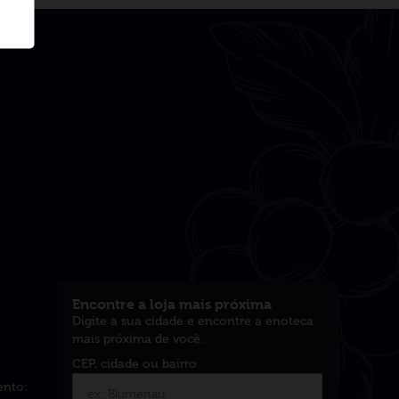
Encontre a loja mais próxima
Digite a sua cidade e encontre a enoteca
mais próxima de você.
ento: