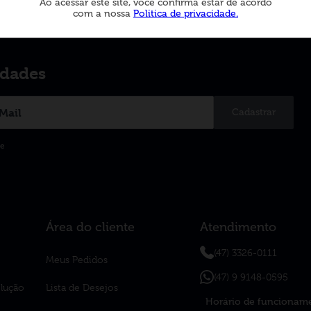
Ao acessar este site, você confirma estar de acordo
com a nossa
Politica de privacidade.
idades
Cadastrar
de
Área do cliente
Atendimento
(47) 3326-0111
Meus Pedidos
(47) 9 9148-0595
olução
Lista de Desejos
Horário de funcionam