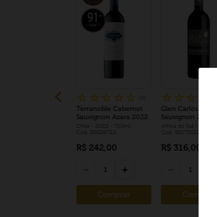
☆
☆
☆
☆
☆
☆
☆
☆
☆
(
0
)
Terranoble Cabernet
Glen Carlou Cab
Sauvignon Azara 2022
Sauvignon 2022
Chile
- 2022
- 750ml
Africa do Sul
- 2022
-
Cód: 00026722
Cód: 00173022
R$
242
,
00
R$
316
,
00
－
＋
－
＋
Comprar
Comprar