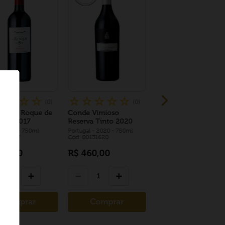
☆
☆
☆
☆
☆
☆
☆
☆
☆
(
0
)
(
0
)
au La Roque de
Conde Vimioso
doc 2017
Reserva Tinto 2020
- 2017
- 750ml
Portugal
- 2020
- 750ml
0175417
Cód: 00131620
55
,
00
R$
460
,
00
＋
－
＋
Comprar
Comprar