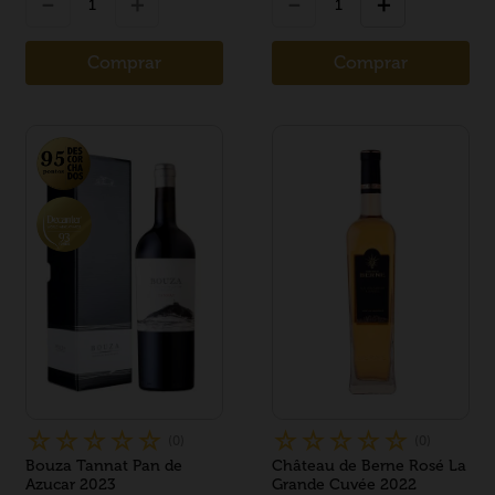
－
＋
－
＋
Comprar
Comprar
☆
☆
☆
☆
☆
☆
☆
☆
☆
☆
(
0
)
(
0
)
Bouza Tannat Pan de
Château de Berne Rosé La
Azucar 2023
Grande Cuvée 2022