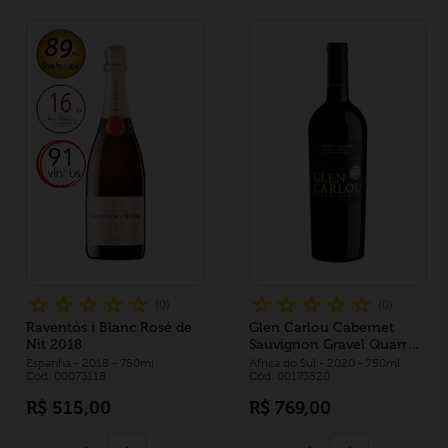
☆
☆
☆
☆
☆
☆
☆
☆
☆
☆
(
0
)
(
0
)
Raventós i Blanc Rosé de
Glen Carlou Cabernet
Nit 2018
Sauvignon Gravel Quarry
2020
Espanha
- 2018
- 750ml
Africa do Sul
- 2020
- 750ml
Cód: 00073118
Cód: 00173520
R$
515
,
00
R$
769
,
00