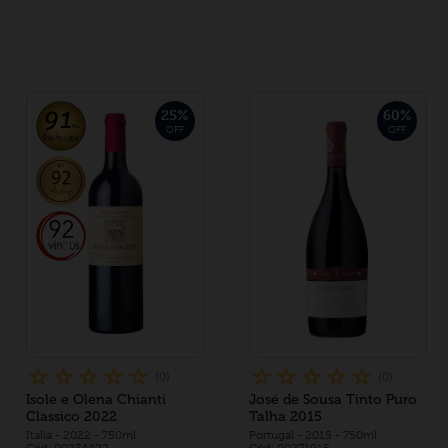
25
%
60
%
OFF
OFF
☆
☆
☆
☆
☆
☆
☆
☆
☆
☆
(
0
)
(
0
)
Isole e Olena Chianti
José de Sousa Tinto Puro
Classico 2022
Talha 2015
Italia
- 2022
- 750ml
Portugal
- 2015
- 750ml
Cód: 00234422
Cód: 00271915