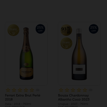
25
%
25
%
OFF
OFF
☆
☆
☆
☆
☆
☆
☆
☆
☆
☆
(
0
)
(
0
)
Ferrari Extra Brut Perlé
Bouza Chardonnay
2018
Albariño Cocó 2023
Italia
- 2018
- 750ml
Uruguai
- 2023
- 750ml
Cód: 00041018
Cód: 00203923