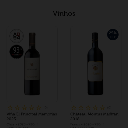
Vinhos
25
%
OFF
☆
☆
☆
☆
☆
☆
☆
☆
☆
☆
(
0
)
(
0
)
Viña El Principal Memorias
Château Montus Madiran
2023
2018
Chile
- 2023
- 750ml
Franca
- 2020
- 750ml
Cód: 00104723
Cód: 00066320