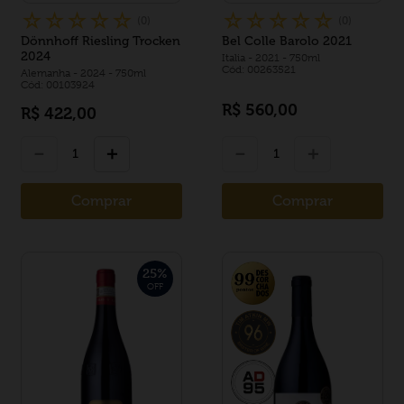
☆
☆
☆
☆
☆
☆
☆
☆
☆
☆
(
0
)
(
0
)
Dönnhoff Riesling Trocken
Bel Colle Barolo 2021
2024
Italia
- 2021
- 750ml
Cód: 00263521
Alemanha
- 2024
- 750ml
Cód: 00103924
R$
560
,
00
R$
422
,
00
－
＋
－
＋
Comprar
Comprar
25
%
OFF