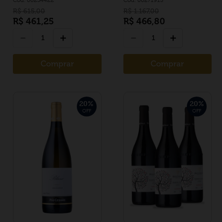
R$
615
,
00
R$
1
.
167
,
00
R$
461
,
25
R$
466
,
80
－
＋
－
＋
Comprar
Comprar
20
%
20
%
OFF
OFF