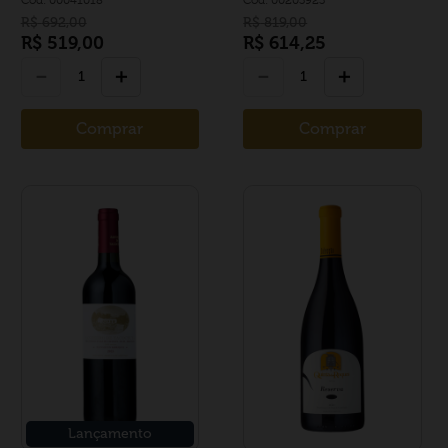
R$
692
,
00
R$
819
,
00
R$
519
,
00
R$
614
,
25
－
＋
－
＋
Comprar
Comprar
Lançamento