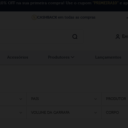
10% OFF na sua primeira compra! Use o cupom
"PRIMEIRA10"
e ap
CASHBACK
em todas as compras
En
Acessórios
Produtores
Lançamentos
PAÍS
PRODUTOR
VOLUME DA GARRAFA
CORPO