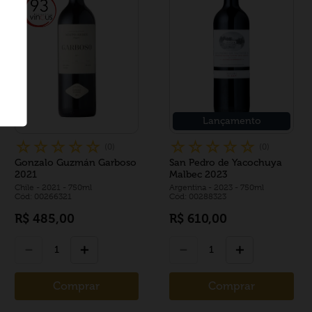
Lançamento
☆
☆
☆
☆
☆
☆
☆
☆
☆
☆
(
0
)
(
0
)
Gonzalo Guzmán Garboso
San Pedro de Yacochuya
2021
Malbec 2023
Chile
- 2021
- 750ml
Argentina
- 2023
- 750ml
Cód: 00266321
Cód: 00288323
R$
485
,
00
R$
610
,
00
－
＋
－
＋
Comprar
Comprar