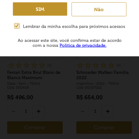
SIM
Não
Lembrar da minha escolha para próximos acessos
Ao acessar este site, você confirma estar de acordo
com a nossa
Politica de privacidade.
☆
☆
☆
☆
☆
☆
☆
☆
☆
☆
(
0
)
(
0
)
Ferrari Extra Brut Blanc de
Schroeder Malbec Familia
Blancs Maximum
2022
Italia
- Sem
- 750ml
Argentina
- 2022
- 750ml
Cód: 000408
Cód: 00167022
R$
496
,
00
R$
654
,
00
－
＋
－
＋
Comprar
Comprar