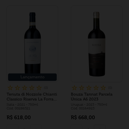
Lançamento
☆
☆
☆
☆
☆
☆
☆
☆
☆
☆
(
0
)
(
0
)
Tenuta di Nozzole Chianti
Bouza Tannat Parcela
Classico Riserva La Forra
Única A6 2023
2021
Italia
- 2021
- 750ml
Uruguai
- 2023
- 750ml
Cód: 00286321
Cód: 00164923
R$
618
,
00
R$
668
,
00