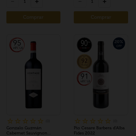
－
＋
－
＋
Comprar
Comprar
20
%
OFF
☆
☆
☆
☆
☆
☆
☆
☆
☆
☆
(
0
)
(
0
)
Gonzalo Guzmán
Pio Cesare Barbera d'Alba
Cabernet Sauvignon
Fides 2022