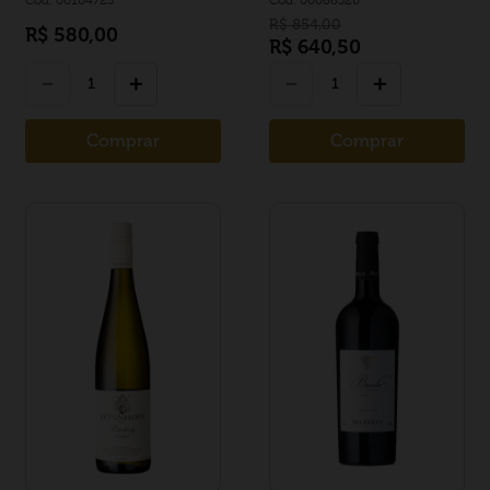
R$
854
,
00
R$
580
,
00
R$
640
,
50
－
＋
－
＋
Comprar
Comprar