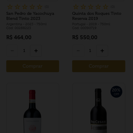
☆
☆
☆
☆
☆
☆
☆
☆
☆
☆
(
0
)
(
0
)
San Pedro de Yacochuya
Quinta dos Roques Tinto
Blend Tinto 2023
Reserva 2019
Argentina
- 2023
- 750ml
Portugal
- 2019
- 750ml
Cód: 00288223
Cód: 00090719
R$
464
,
00
R$
550
,
00
－
＋
－
＋
Comprar
Comprar
20
%
OFF