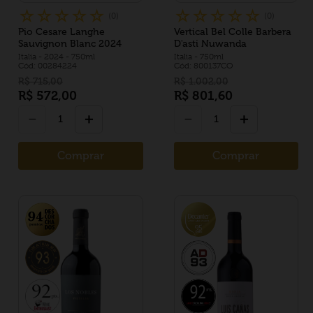
☆
☆
☆
☆
☆
☆
☆
☆
☆
☆
(
0
)
(
0
)
Pio Cesare Langhe
Vertical Bel Colle Barbera
Sauvignon Blanc 2024
D'asti Nuwanda
Italia
- 2024
- 750ml
Italia
- 750ml
Cód: 00284224
Cód: 800137CO
R$
715
,
00
R$
1
.
002
,
00
R$
572
,
00
R$
801
,
60
－
＋
－
＋
Comprar
Comprar