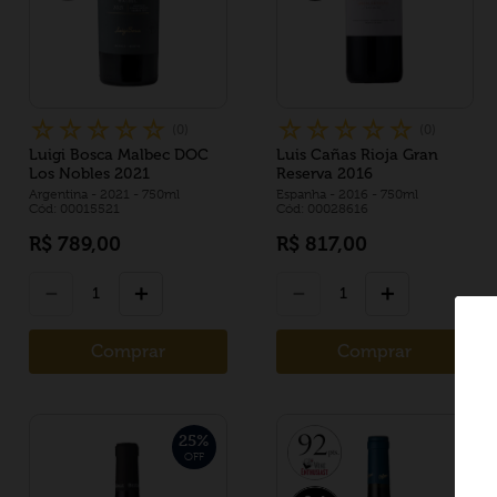
☆
☆
☆
☆
☆
☆
☆
☆
☆
☆
(
0
)
(
0
)
Luigi Bosca Malbec DOC
Luis Cañas Rioja Gran
Los Nobles 2021
Reserva 2016
Argentina
- 2021
- 750ml
Espanha
- 2016
- 750ml
Cód: 00015521
Cód: 00028616
R$
789
,
00
R$
817
,
00
－
＋
－
＋
Comprar
Comprar
25
%
OFF