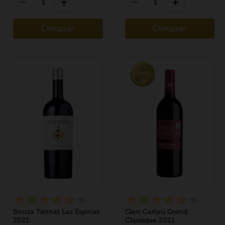
－
＋
－
＋
Comprar
Comprar
☆
☆
☆
☆
☆
☆
☆
☆
☆
☆
(
0
)
(
0
)
Bouza Tannat Las Espinas
Glen Carlou Grand
2021
Classique 2021