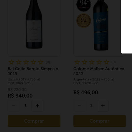
☆
☆
☆
☆
☆
☆
☆
☆
☆
☆
(
0
)
(
0
)
Bel Colle Barolo Simposio
Colomé Malbec Auténtico
2019
2022
Italia
- 2019
- 750ml
Argentina
- 2022
- 750ml
Cód: 00263719
Cód: 00201522
R$
720
,
00
R$
496
,
00
R$
540
,
00
－
＋
－
＋
Comprar
Comprar