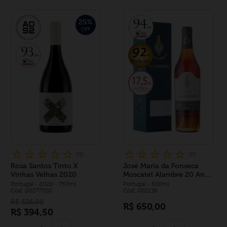
25
%
OFF
☆
☆
☆
☆
☆
☆
☆
☆
☆
☆
(
0
)
(
0
)
Rosa Santos Tinto X
José Maria da Fonseca
Vinhas Velhas 2020
Moscatel Alambre 20 Anos
500ml
Portugal
- 2020
- 750ml
Portugal
- 500ml
Cód: 00277720
Cód: 002138
R$
526
,
00
R$
650
,
00
R$
394
,
50