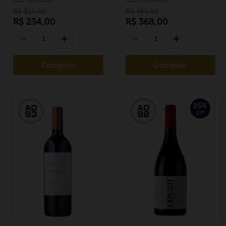
R$
312
,
00
R$
460
,
00
R$
234
,
00
R$
368
,
00
－
＋
－
＋
Comprar
Comprar
25
%
OFF