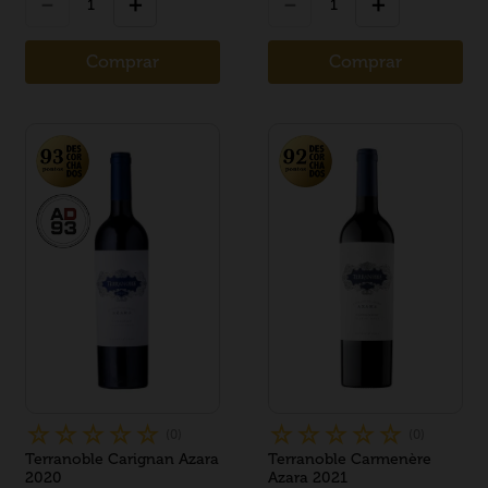
－
＋
－
＋
Comprar
Comprar
☆
☆
☆
☆
☆
☆
☆
☆
☆
☆
(
0
)
(
0
)
Terranoble Carignan Azara
Terranoble Carmenère
2020
Azara 2021