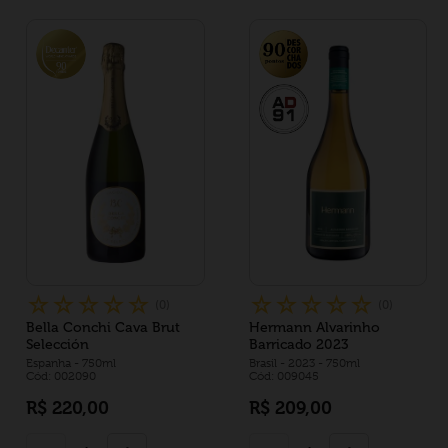
☆
☆
☆
☆
☆
☆
☆
☆
☆
☆
(
0
)
(
0
)
Bella Conchi Cava Brut
Hermann Alvarinho
Selección
Barricado 2023
Espanha
- 750ml
Brasil
- 2023
- 750ml
Cód: 002090
Cód: 009045
R$
220
,
00
R$
209
,
00