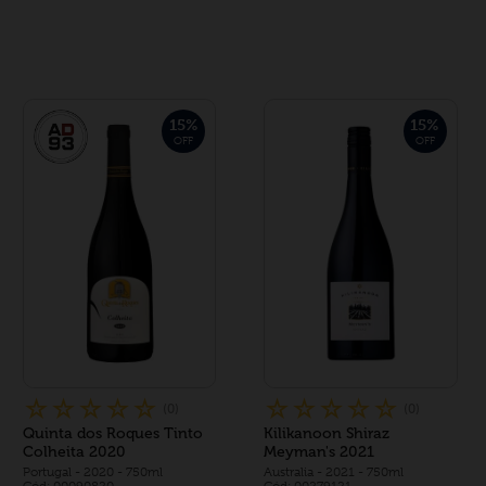
15
%
15
%
OFF
OFF
☆
☆
☆
☆
☆
☆
☆
☆
☆
☆
(
0
)
(
0
)
Quinta dos Roques Tinto
Kilikanoon Shiraz
Colheita 2020
Meyman's 2021
Portugal
- 2020
- 750ml
Australia
- 2021
- 750ml
Cód: 00090820
Cód: 00279121