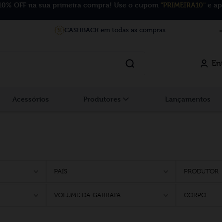
10% OFF na sua primeira compra! Use o cupom
"PRIMEIRA10"
e ap
CASHBACK
em todas as compras
En
Acessórios
Produtores
Lançamentos
PAÍS
PRODUTOR
VOLUME DA GARRAFA
CORPO