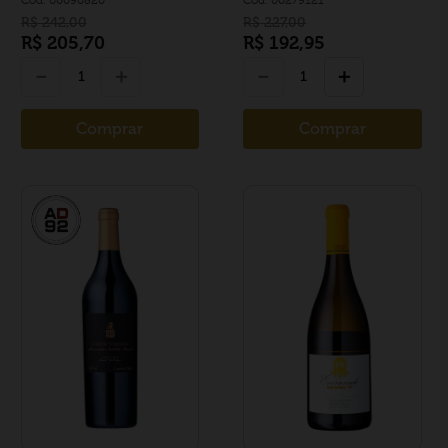
R$
242
,
00
R$
227
,
00
R$
205
,
70
R$
192
,
95
－
＋
－
＋
Comprar
Comprar