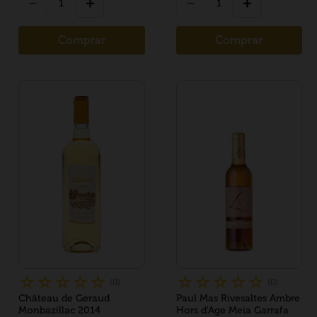
－
＋
－
＋
Comprar
Comprar
☆
☆
☆
☆
☆
☆
☆
☆
☆
☆
(
0
)
(
0
)
Château de Geraud
Paul Mas Rivesaltes Ambre
Monbazillac 2014
Hors d'Age Meia Garrafa