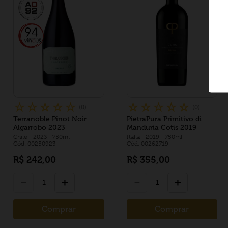
☆
☆
☆
☆
☆
☆
☆
☆
☆
☆
(
0
)
(
0
)
Terranoble Pinot Noir
PietraPura Primitivo di
Algarrobo 2023
Manduria Cotis 2019
Chile
- 2023
- 750ml
Italia
- 2019
- 750ml
Cód: 00250923
Cód: 00262719
R$
242
,
00
R$
355
,
00
－
＋
－
＋
Comprar
Comprar