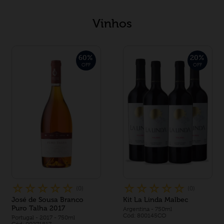
Vinhos
60
%
20
%
OFF
OFF
☆
☆
☆
☆
☆
☆
☆
☆
☆
☆
(
0
)
(
0
)
José de Sousa Branco
Kit La Linda Malbec
Puro Talha 2017
Argentina
- 750ml
Cód: 800145CO
Portugal
- 2017
- 750ml
Cód: 00271817