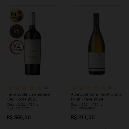
☆
☆
☆
☆
☆
☆
☆
☆
☆
☆
(
0
)
(
0
)
Terranoble Carménère
Albino Armani Pinot Grigio
CA2 Costa 2021
Friuli Grave 2024
Chile
- 2021
- 750ml
Italia
- 2024
- 750ml
Cód: 00130721
Cód: 00264824
R$
365
,
00
R$
211
,
00