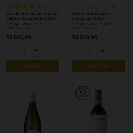
★
★
★
★
★
☆
☆
☆
☆
☆
(
1
)
(
0
)
Conde Vimioso Sommelier
Quinta dos Roques
Edition Brasil Tinto 2022
Encruzado 2023
Portugal
- 2022
- 750ml
Portugal
- 2023
- 750ml
Cód: 00278822
Cód: 00090323
R$
215
,
00
R$
348
,
00
－
＋
－
＋
Comprar
Comprar