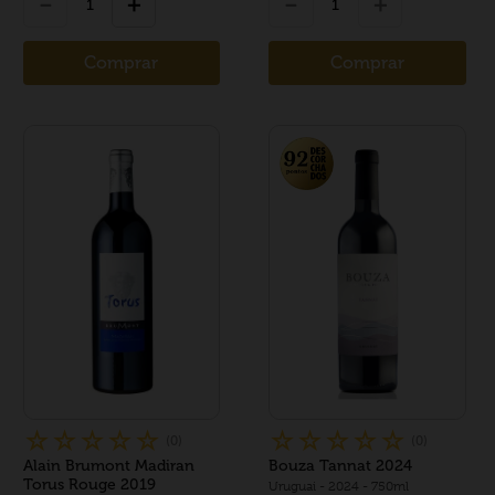
－
＋
－
＋
Comprar
Comprar
☆
☆
☆
☆
☆
☆
☆
☆
☆
☆
(
0
)
(
0
)
Alain Brumont Madiran
Bouza Tannat 2024
Torus Rouge 2019
Uruguai
- 2024
- 750ml