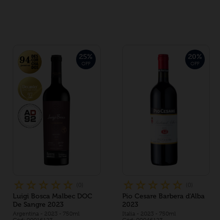
25
%
20
%
OFF
OFF
☆
☆
☆
☆
☆
☆
☆
☆
☆
☆
(
0
)
(
0
)
Luigi Bosca Malbec DOC
Pio Cesare Barbera d'Alba
De Sangre 2023
2023
Argentina
- 2023
- 750ml
Italia
- 2023
- 750ml
Cód: 00016123
Cód: 00046123