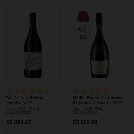
☆
☆
☆
☆
☆
☆
☆
☆
☆
☆
(
0
)
(
0
)
Bel Colle Nebbiolo
Medici Ermete Lambrusco
Langhe 2023
Reggiano Concerto 2023
Italia
- 2023
- 750ml
Italia
- 2023
- 750ml
Cód: 00263623
Cód: 00145823
R$
288
,
00
R$
269
,
00