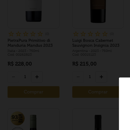
☆
☆
☆
☆
☆
☆
☆
☆
☆
☆
(
0
)
(
0
)
PietraPura Primitivo di
Luigi Bosca Cabernet
Manduria Mandus 2023
Sauvignon Insignia 2023
Italia
- 2023
- 750ml
Argentina
- 2023
- 750ml
Cód: 00262823
Cód: 00015123
R$
228
,
00
R$
215
,
00
－
＋
－
＋
Comprar
Comprar