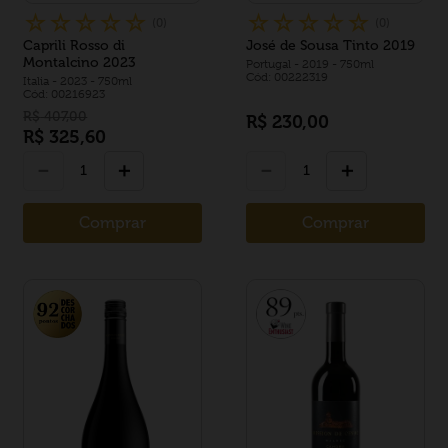
☆
☆
☆
☆
☆
☆
☆
☆
☆
☆
(
0
)
(
0
)
Caprili Rosso di
José de Sousa Tinto 2019
Montalcino 2023
Portugal
- 2019
- 750ml
Cód: 00222319
Italia
- 2023
- 750ml
Cód: 00216923
R$
407
,
00
R$
230
,
00
R$
325
,
60
－
＋
－
＋
Comprar
Comprar