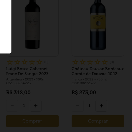
☆
☆
☆
☆
☆
☆
☆
☆
☆
☆
(
0
)
(
0
)
Luigi Bosca Cabernet
Château Dauzac Bordeaux
Franc De Sangre 2023
Comte de Dauzac 2022
Argentina
- 2023
- 750ml
Franca
- 2022
- 750ml
Cód: 00264223
Cód: 00272322
R$
312
,
00
R$
273
,
00
－
＋
－
＋
Comprar
Comprar