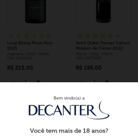
☆
☆
☆
☆
☆
☆
☆
☆
☆
☆
(
0
)
(
0
)
Luigi Bosca Pinot Noir
Saint Didier Parnac Cahors
2025
Mission de Cénac 2022
Argentina
- 2025
- 750ml
Franca
- 2022
- 750ml
Cód: 00016525
Cód: 00279622
R$
215
,
00
R$
195
,
00
－
＋
－
＋
Comprar
Comprar
Bem vindo(a) a
Você tem mais de 18 anos?