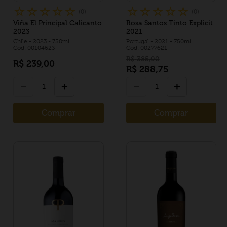
☆
☆
☆
☆
☆
☆
☆
☆
☆
☆
(
0
)
(
0
)
Viña El Principal Calicanto
Rosa Santos Tinto Explicit
2023
2021
Chile
- 2023
- 750ml
Portugal
- 2021
- 750ml
Cód: 00104623
Cód: 00277621
R$
385
,
00
R$
239
,
00
R$
288
,
75
－
＋
－
＋
Comprar
Comprar