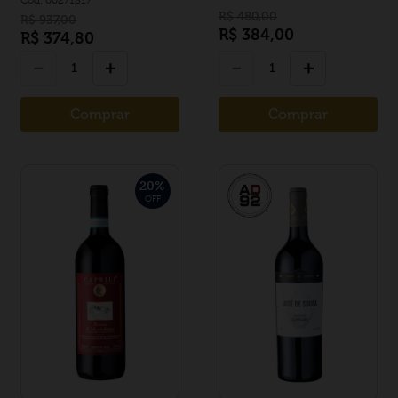
R$
480
,
00
R$
937
,
00
R$
384
,
00
R$
374
,
80
－
＋
－
＋
Comprar
Comprar
20
%
OFF