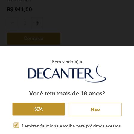
R$
941
,
00
－
＋
Comprar
Bem vindo(a) a
Você tem mais de 18 anos?
SIM
Não
GRAMA DE FIDELIDADE
FRETE
acks e várias promoções
Envio super rápido e fret
Lembrar da minha escolha para próximos acessos