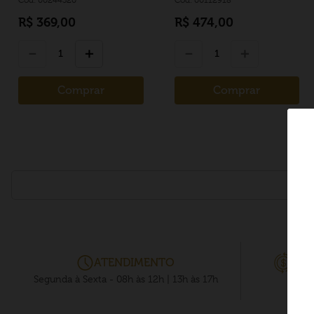
R$
369
,
00
R$
474
,
00
－
＋
－
＋
Comprar
Comprar
ATENDIMENTO
PRO
Segunda à Sexta - 08h às 12h | 13h às 17h
Cashb