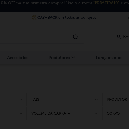
10% OFF na sua primeira compra! Use o cupom
"PRIMEIRA10"
e ap
CASHBACK
em todas as compras
En
Acessórios
Produtores
Lançamentos
PAÍS
PRODUTOR
VOLUME DA GARRAFA
CORPO