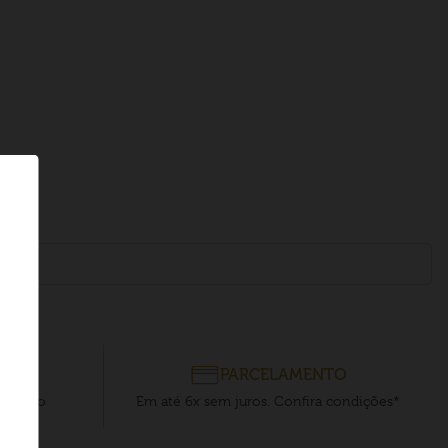
PARCELAMENTO
e barato
Em até 6x sem juros. Confira condições*