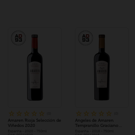
☆
☆
☆
☆
☆
☆
☆
☆
☆
☆
(
0
)
(
0
)
Amaren Rioja Selección de
Angeles de Amaren
Viñedos 2020
Tempranillo Graciano
2018
Espanha
- 2020
- 750ml
Espanha
- 2018
- 750ml
Cód: 00244320
Cód: 00112918