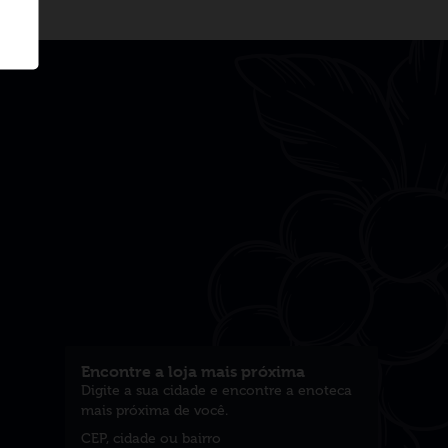
Encontre a loja mais próxima
Digite a sua cidade e encontre a enoteca
mais próxima de você.