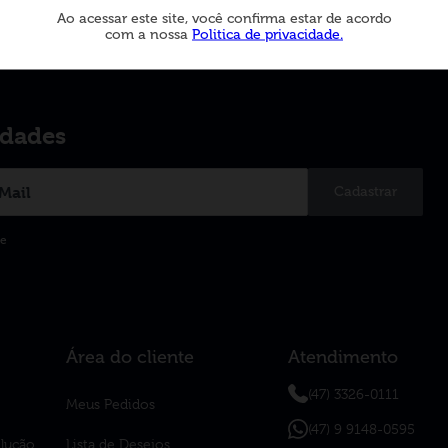
Ao acessar este site, você confirma estar de acordo
com a nossa
Politica de privacidade.
idades
Cadastrar
de
Área do cliente
Atendimento
(47) 3326-0111
Meus Pedidos
(47) 9 9148-0595
olução
Lista de Desejos