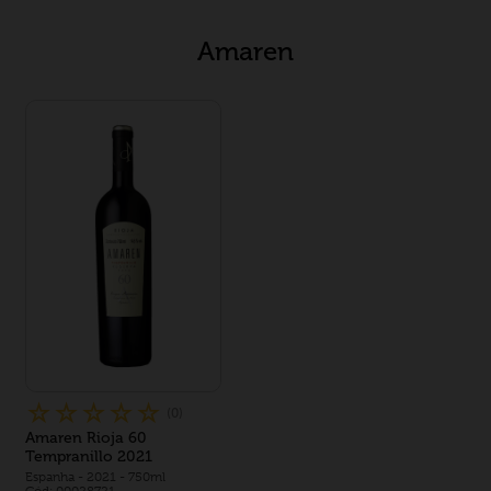
Amaren
☆
☆
☆
☆
☆
(
0
)
Amaren Rioja 60
Tempranillo 2021
Espanha
- 2021
- 750ml
Cód: 00028721