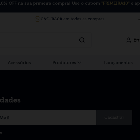
10% OFF na sua primeira compra! Use o cupom
"PRIMEIRA10"
e ap
CASHBACK
em todas as compras
En
Acessórios
Produtores
Lançamentos
idades
Cadastrar
de