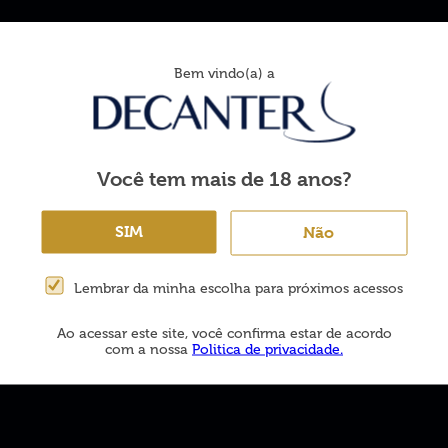
Bem vindo(a) a
Área do cliente
Atendimento
(47) 3326-0111
Meus Pedidos
(47) 9 9148-0595
Você tem mais de 18 anos?
olução
Lista de Desejos
Horário de funcionam
Dados Cadastrais
SIM
Não
Segunda a sexta das 0
e das 13h30 às 18h00
Rastrear Meu Pedido
Lembrar da minha escolha para próximos acessos
Ao acessar este site, você confirma estar de acordo
com a nossa
Politica de privacidade.