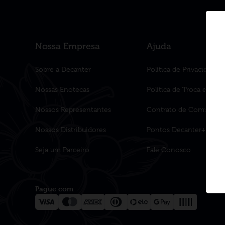
Nossa Empresa
Ajuda
Sobre a Decanter
Política de Privacidade
Nossas Enotecas
Política de Troca e Dev
Nossos Representantes
Contrato de Compra
Nossos Distribuidores
Pontos Decanter+
Seja um Parceiro
Fale Conosco
Pague com