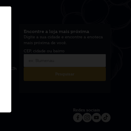
Encontre a loja mais próxima
Digite a sua cidade e encontre a enoteca
mais próxima de você.
ento:
8h às 12h
Pesquisar
Redes sociais