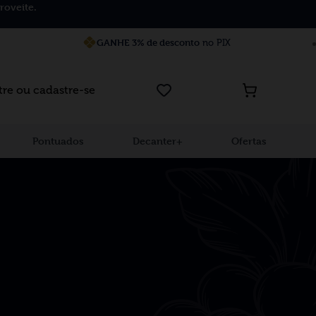
roveite.
GANHE 3% de desconto
no PIX
tre ou cadastre-se
Pontuados
Decanter+
Ofertas