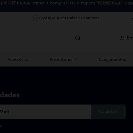
10% OFF na sua primeira compra! Use o cupom
"PRIMEIRA10"
e ap
CASHBACK
em todas as compras
En
Acessórios
Produtores
Lançamentos
idades
Cadastrar
de