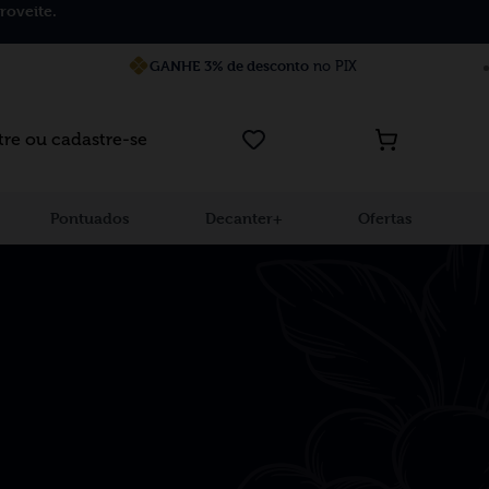
roveite.
GANHE 3% de desconto
no PIX
tre ou cadastre-se
Pontuados
Decanter+
Ofertas