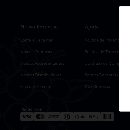
Nossa Empresa
Ajuda
Sobre a Decanter
Política de Privacidade
Nossas Enotecas
Política de Troca e Dev
Nossos Representantes
Contrato de Compra
Nossos Distribuidores
Pontos Decanter+
Seja um Parceiro
Fale Conosco
Pague com