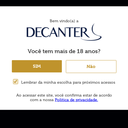
Bem vindo(a) a
Área do cliente
Atendimento
(47) 3326-0111
Meus Pedidos
(47) 9 9148-0595
Você tem mais de 18 anos?
olução
Lista de Desejos
Horário de funcionam
Dados Cadastrais
SIM
Não
Segunda a sexta das 0
e das 13h30 às 18h00
Rastrear Meu Pedido
Lembrar da minha escolha para próximos acessos
Ao acessar este site, você confirma estar de acordo
com a nossa
Politica de privacidade.