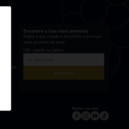
Encontre a loja mais próxima
Digite a sua cidade e encontre a enoteca
mais próxima de você.
ento:
8h às 12h
Pesquisar
Redes sociais