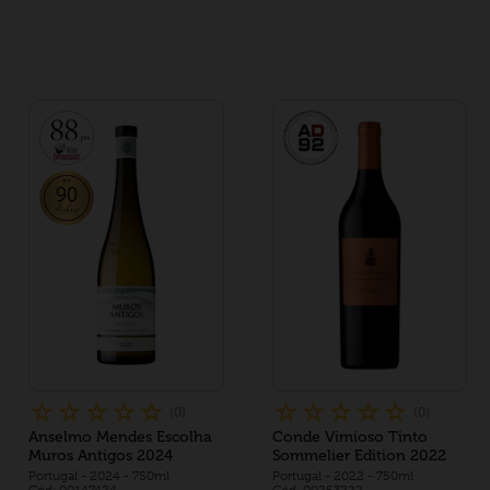
☆
☆
☆
☆
☆
☆
☆
☆
☆
☆
(
0
)
(
0
)
Anselmo Mendes Escolha
Conde Vimioso Tinto
Muros Antigos 2024
Sommelier Edition 2022
Portugal
- 2024
- 750ml
Portugal
- 2022
- 750ml
Cód: 00147424
Cód: 00253222