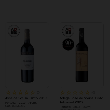
☆
☆
☆
☆
☆
☆
☆
☆
☆
☆
(
0
)
(
0
)
José de Sousa Tinto 2019
Adega José de Sousa Tinto
Artisanal 2023
Portugal
- 2019
- 750ml
Cód: 00222319
Portugal
- 2023
- 750ml
Cód: 00276423