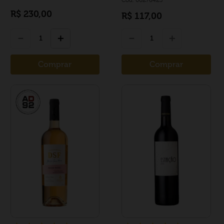
R$
230
,
00
R$
117
,
00
－
＋
－
＋
Comprar
Comprar