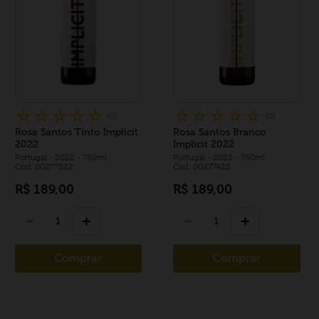
☆
☆
☆
☆
☆
☆
☆
☆
☆
☆
(
0
)
(
0
)
Rosa Santos Tinto Implicit
Rosa Santos Branco
2022
Implicit 2022
Portugal
- 2022
- 750ml
Portugal
- 2022
- 750ml
Cód: 00277522
Cód: 00277422
R$
189
,
00
R$
189
,
00
－
＋
－
＋
Comprar
Comprar