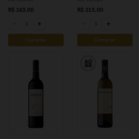
R$
163
,
00
R$
215
,
00
－
＋
－
＋
Comprar
Comprar