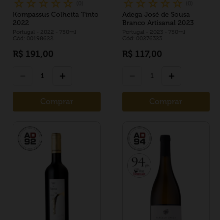
☆
☆
☆
☆
☆
☆
☆
☆
☆
☆
(
0
)
(
0
)
Kompassus Colheita Tinto
Adega José de Sousa
2022
Branco Artisanal 2023
Portugal
- 2022
- 750ml
Portugal
- 2023
- 750ml
Cód: 00198622
Cód: 00276323
R$
191
,
00
R$
117
,
00
－
＋
－
＋
Comprar
Comprar