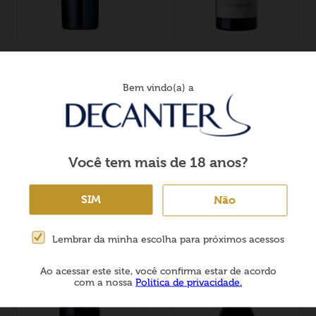
★
★
★
★
★
☆
☆
☆
☆
☆
(
1
)
(
0
)
Conde Vimioso Sommelier
Anselmo Mendes
Bem vindo(a) a
Edition Brasil Tinto 2022
Alvarinho Curtimenta
2022
Portugal
- 2022
- 750ml
Portugal
- 2022
- 750ml
Cód: 00278822
Cód: 00100522
R$
215
,
00
R$
760
,
00
Você tem mais de 18 anos?
－
＋
－
＋
SIM
Não
Comprar
Comprar
Lembrar da minha escolha para próximos acessos
25
%
OFF
Ao acessar este site, você confirma estar de acordo
com a nossa
Politica de privacidade.