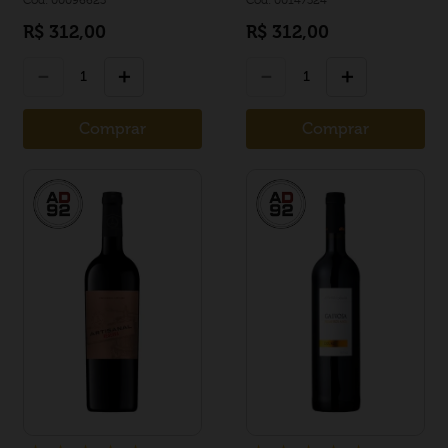
R$
312
,
00
R$
312
,
00
－
＋
－
＋
Comprar
Comprar