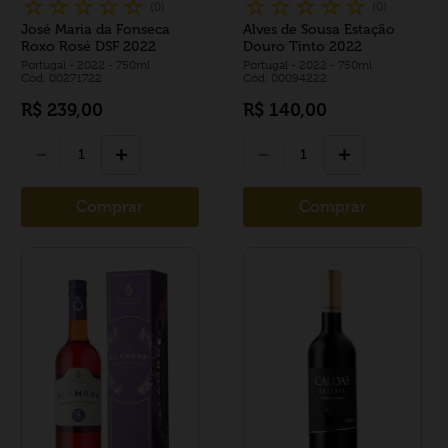
☆
☆
☆
☆
☆
☆
☆
☆
☆
☆
(
0
)
(
0
)
José Maria da Fonseca
Alves de Sousa Estação
Roxo Rosé DSF 2022
Douro Tinto 2022
Portugal
- 2022
- 750ml
Portugal
- 2022
- 750ml
Cód: 00271722
Cód: 00094222
R$
239
,
00
R$
140
,
00
－
＋
－
＋
Comprar
Comprar