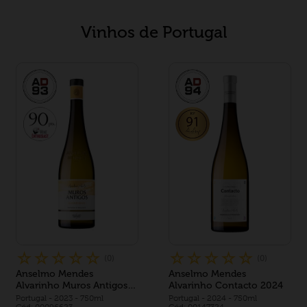
Vinhos de Portugal
☆
☆
☆
☆
☆
☆
☆
☆
☆
☆
(
0
)
(
0
)
Anselmo Mendes
Anselmo Mendes
Alvarinho Muros Antigos
Alvarinho Contacto 2024
2023
Portugal
- 2023
- 750ml
Portugal
- 2024
- 750ml
Cód: 00096623
Cód: 00147324