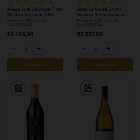
☆
☆
☆
☆
☆
☆
☆
☆
☆
☆
(
0
)
(
0
)
Adega José de Sousa Tinto
Alves de Sousa Douro
Reserva Artisanal 2021
Gaivosa Primeiros Anos
2021
Portugal
- 2021
- 750ml
Portugal
- 2021
- 750ml
Cód: 00276521
Cód: 00257321
R$
156
,
00
R$
330
,
00
－
＋
－
＋
Comprar
Comprar