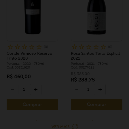
☆
☆
☆
☆
☆
☆
☆
☆
☆
☆
(
0
)
(
0
)
Conde Vimioso Reserva
Rosa Santos Tinto Explicit
Tinto 2020
2021
Portugal
- 2020
- 750ml
Portugal
- 2021
- 750ml
Cód: 00131620
Cód: 00277621
R$
385
,
00
R$
460
,
00
R$
288
,
75
－
＋
－
＋
Comprar
Comprar
VER MAIS